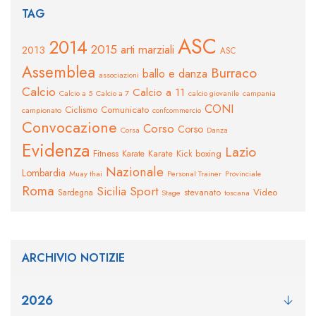
TAG
ASC
2014
2015
arti marziali
2013
ASC
Assemblea
Burraco
ballo e danza
associazioni
Calcio
Calcio a 11
Calcio a 5
Calcio a 7
calcio giovanile
campania
CONI
Ciclismo
Comunicato
campionato
confcommercio
Convocazione
Corso
Corso
Corsa
Danza
Evidenza
Lazio
Fitness
Karate
Kick boxing
Karate
Nazionale
Lombardia
Muay thai
Personal Trainer
Provinciale
Roma
Sicilia
Sport
stevanato
Video
Sardegna
Stage
toscana
ARCHIVIO NOTIZIE
2026