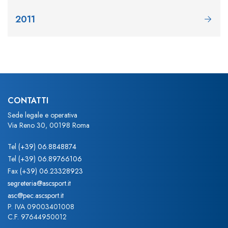
2011
CONTATTI
Sede legale e operativa
Via Reno 30, 00198 Roma
Tel
(+39) 06.8848874
Tel
(+39) 06.89766106
Fax
(+39) 06.23328923
segreteria@ascsport.it
asc@pec.ascsport.it
P. IVA 09003401008
C.F. 97644950012