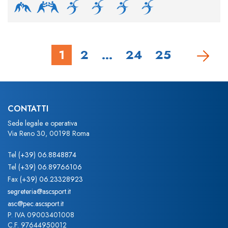
1
2
…
24
25
CONTATTI
Sede legale e operativa
Via Reno 30, 00198 Roma
Tel
(+39) 06.8848874
Tel
(+39) 06.89766106
Fax
(+39) 06.23328923
segreteria@ascsport.it
asc@pec.ascsport.it
P. IVA 09003401008
C.F. 97644950012