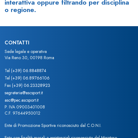
interattiva oppure filtrando per disciplina
o regione.
CONTATTI
Sede legale e operativa
Via Reno 30, 00198 Roma
Tel
(+39) 06.8848874
Tel
(+39) 06.89766106
Fax
(+39) 06.23328923
segreteria@ascsport.it
asc@pec.ascsport.it
P. IVA 09003401008
C.F. 97644950012
Ente di Promozione Sportiva riconosciuto dal C.O.N.I.
Ente con finalità morali e assistenziali riconosciuto dal Ministero