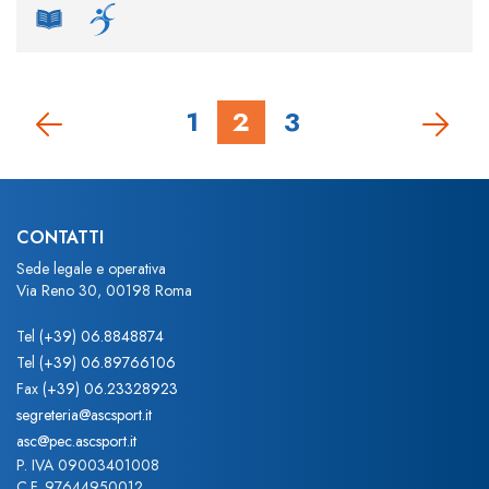
1
2
3
CONTATTI
Sede legale e operativa
Via Reno 30, 00198 Roma
Tel
(+39) 06.8848874
Tel
(+39) 06.89766106
Fax
(+39) 06.23328923
segreteria@ascsport.it
asc@pec.ascsport.it
P. IVA 09003401008
C.F. 97644950012