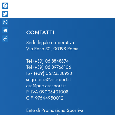
Facebook
Twitter
WhatsApp
CONTATTI
Telegram
Sede legale e operativa
Copy
Via Reno 30, 00198 Roma
Link
Tel
(+39) 06.8848874
Tel
(+39) 06.89766106
Fax
(+39) 06.23328923
segreteria@ascsport.it
asc@pec.ascsport.it
P. IVA 09003401008
C.F. 97644950012
Ente di Promozione Sportiva