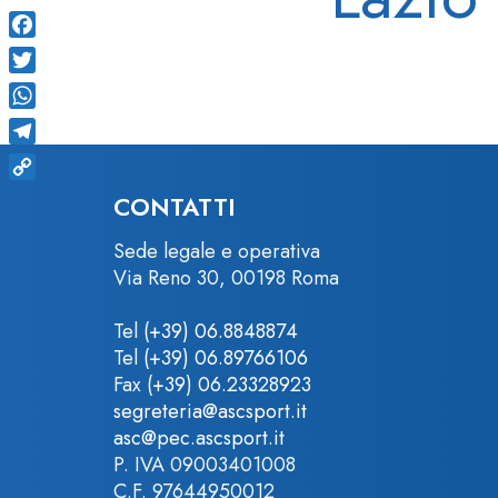
Facebook
Twitter
WhatsApp
Telegram
Copy
CONTATTI
Link
Sede legale e operativa
Via Reno 30, 00198 Roma
Tel
(+39) 06.8848874
Tel
(+39) 06.89766106
Fax
(+39) 06.23328923
segreteria@ascsport.it
asc@pec.ascsport.it
P. IVA 09003401008
C.F. 97644950012