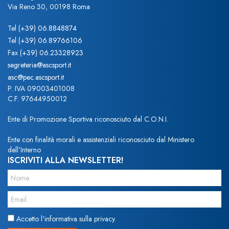
Via Reno 30, 00198 Roma
Tel
(+39) 06.8848874
Tel
(+39) 06.89766106
Fax
(+39) 06.23328923
segreteria@ascsport.it
asc@pec.ascsport.it
P. IVA 09003401008
C.F. 97644950012
Ente di Promozione Sportiva riconosciuto dal C.O.N.I.
Ente con finalità morali e assistenziali riconosciuto dal Ministero
dell’Interno
ISCRIVITI ALLA NEWSLETTER!
Accetto l'informativa sulla privacy.