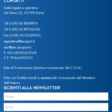
CONTATTI
Sede legale e operativa
Via Reno 30, 00198 Roma
Tel
(+39) 06.8848874
Tel
(+39) 06.89766106
Fax
(+39) 06.23328923
segreteria@ascsport.it
asc@pec.ascsport.it
P. IVA 09003401008
C.F. 97644950012
Ente di Promozione Sportiva riconosciuto dal C.O.N.I.
Ente con finalità morali e assistenziali riconosciuto dal Ministero
dell’Interno
ISCRIVITI ALLA NEWSLETTER!