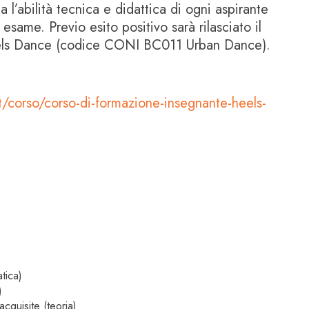
a l’abilità tecnica e didattica di ogni aspirante
same. Previo esito positivo sarà rilasciato il
Heels Dance (codice CONI BC011 Urban Dance).
t/corso/corso-di-formazione-insegnante-heels-
tica)
)
cquisite (teoria)