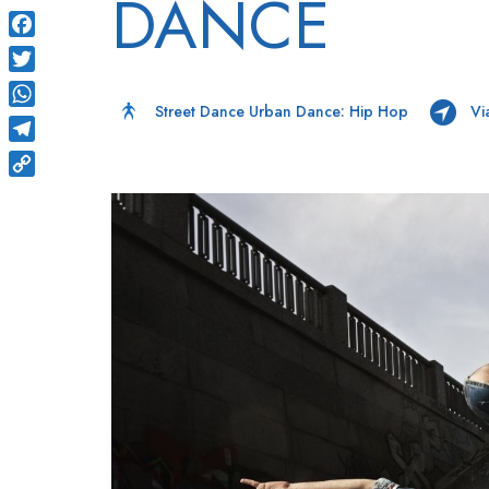
DANCE
Facebook
Twitter
Street Dance Urban Dance: Hip Hop
Vi
WhatsApp
Telegram
Copy
Link