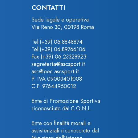
CONTATTI
Sede legale e operativa
Via Reno 30, 00198 Roma
Tel
(+39) 06.8848874
Tel
(+39) 06.89766106
Fax
(+39) 06.23328923
segreteria@ascsport.it
asc@pec.ascsport.it
P. IVA 09003401008
C.F. 97644950012
Ente di Promozione Sportiva
riconosciuto dal C.O.N.I.
Ente con finalità morali e
assistenziali riconosciuto dal
Ministero dell’Interno