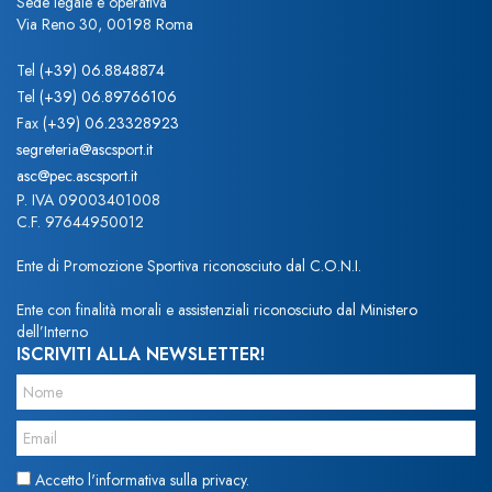
Sede legale e operativa
Via Reno 30, 00198 Roma
Tel
(+39) 06.8848874
Tel
(+39) 06.89766106
Fax
(+39) 06.23328923
segreteria@ascsport.it
asc@pec.ascsport.it
P. IVA 09003401008
C.F. 97644950012
Ente di Promozione Sportiva riconosciuto dal C.O.N.I.
Ente con finalità morali e assistenziali riconosciuto dal Ministero
dell’Interno
ISCRIVITI ALLA NEWSLETTER!
Accetto l'informativa sulla privacy.