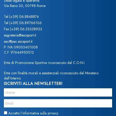
Sede legale e operativa
Via Reno 30, 00198 Roma
Tel
(+39) 06.8848874
Tel
(+39) 06.89766106
Fax
(+39) 06.23328923
segreteria@ascsport.it
asc@pec.ascsport.it
P. IVA 09003401008
C.F. 97644950012
Ente di Promozione Sportiva riconosciuto dal C.O.N.I.
Ente con finalità morali e assistenziali riconosciuto dal Ministero
dell’Interno
ISCRIVITI ALLA NEWSLETTER!
Accetto l'informativa sulla privacy.