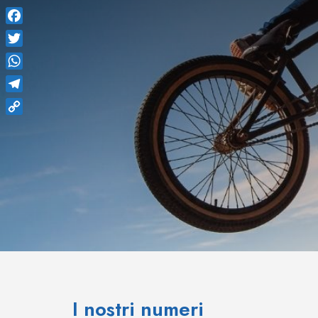
Facebook
Twitter
WhatsApp
Telegram
Copy
Link
I nostri numeri