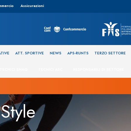
mmercio
Assicurazioni
ATIVE
ATT. SPORTIVE
NEWS
APS-RUNTS
TERZO SETTORE
TECNICI SNAQ
TECNICI ASC
RESPONSABILI DI SETTORE
Style