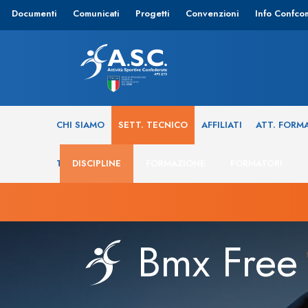
Documenti
Comunicati
Progetti
Convenzioni
Info Confco
CHI SIAMO
SETT. TECNICO
AFFILIATI
ATT. FORM
TRASPARENZA
DISCIPLINE
FORMAZIONE
FORMATORI
Bmx Free 