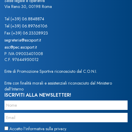
Sede legale e operativa
Via Reno 30, 00198 Roma
Tel
(+39) 06.8848874
Tel
(+39) 06.89766106
Fax
(+39) 06.23328923
segreteria@ascsport.it
asc@pec.ascsport.it
P. IVA 09003401008
C.F. 97644950012
Ente di Promozione Sportiva riconosciuto dal C.O.N.I.
Ente con finalità morali e assistenziali riconosciuto dal Ministero
dell’Interno
ISCRIVITI ALLA NEWSLETTER!
Accetto l'informativa sulla privacy.