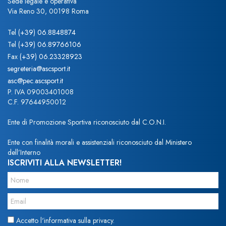
Sede legale e operativa
Via Reno 30, 00198 Roma
Tel
(+39) 06.8848874
Tel
(+39) 06.89766106
Fax
(+39) 06.23328923
segreteria@ascsport.it
asc@pec.ascsport.it
P. IVA 09003401008
C.F. 97644950012
Ente di Promozione Sportiva riconosciuto dal C.O.N.I.
Ente con finalità morali e assistenziali riconosciuto dal Ministero
dell’Interno
ISCRIVITI ALLA NEWSLETTER!
Accetto l'informativa sulla privacy.