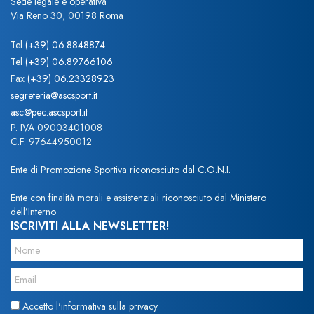
Sede legale e operativa
Via Reno 30, 00198 Roma
Tel
(+39) 06.8848874
Tel
(+39) 06.89766106
Fax
(+39) 06.23328923
segreteria@ascsport.it
asc@pec.ascsport.it
P. IVA 09003401008
C.F. 97644950012
Ente di Promozione Sportiva riconosciuto dal C.O.N.I.
Ente con finalità morali e assistenziali riconosciuto dal Ministero
dell’Interno
ISCRIVITI ALLA NEWSLETTER!
Accetto l'informativa sulla privacy.