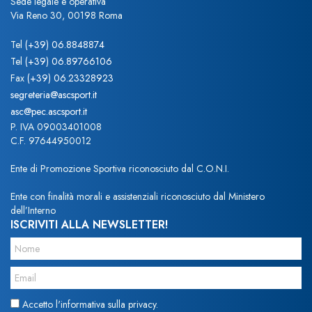
Sede legale e operativa
Via Reno 30, 00198 Roma
Tel
(+39) 06.8848874
Tel
(+39) 06.89766106
Fax
(+39) 06.23328923
segreteria@ascsport.it
asc@pec.ascsport.it
P. IVA 09003401008
C.F. 97644950012
Ente di Promozione Sportiva riconosciuto dal C.O.N.I.
Ente con finalità morali e assistenziali riconosciuto dal Ministero
dell’Interno
ISCRIVITI ALLA NEWSLETTER!
Accetto l'informativa sulla privacy.