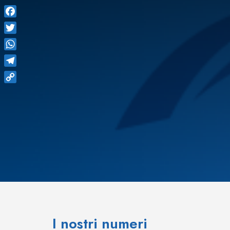
Facebook
Twitter
WhatsApp
Telegram
Copy
Link
I nostri numeri