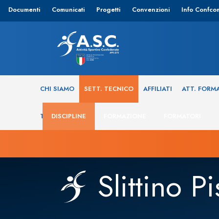
Documenti
Comunicati
Progetti
Convenzioni
Info Confco
CHI SIAMO
SETT. TECNICO
AFFILIATI
ATT. FORM
TRASPARENZA
DISCIPLINE
FORMAZIONE
FORMATORI
Slittino Pi