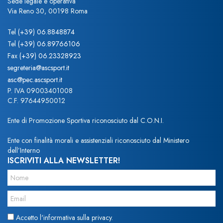
Sede legale e operativa
Via Reno 30, 00198 Roma
Tel
(+39) 06.8848874
Tel
(+39) 06.89766106
Fax
(+39) 06.23328923
segreteria@ascsport.it
asc@pec.ascsport.it
P. IVA 09003401008
C.F. 97644950012
Ente di Promozione Sportiva riconosciuto dal C.O.N.I.
Ente con finalità morali e assistenziali riconosciuto dal Ministero
dell’Interno
ISCRIVITI ALLA NEWSLETTER!
Accetto l'informativa sulla privacy.