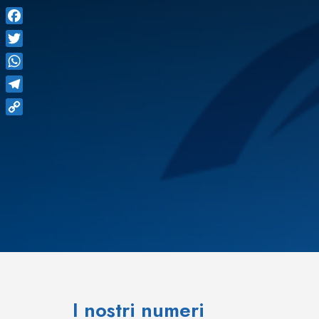
Facebook
Twitter
WhatsApp
Telegram
Copy
Link
I nostri numeri