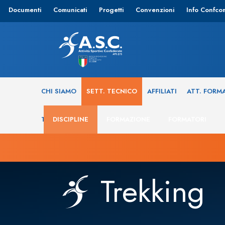
Documenti
Comunicati
Progetti
Convenzioni
Info Confco
CHI SIAMO
SETT. TECNICO
AFFILIATI
ATT. FORM
TRASPARENZA
DISCIPLINE
FORMAZIONE
FORMATORI
Trekking