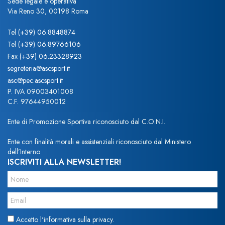
Sede legale e operativa
Via Reno 30, 00198 Roma
Tel
(+39) 06.8848874
Tel
(+39) 06.89766106
Fax
(+39) 06.23328923
segreteria@ascsport.it
asc@pec.ascsport.it
P. IVA 09003401008
C.F. 97644950012
Ente di Promozione Sportiva riconosciuto dal C.O.N.I.
Ente con finalità morali e assistenziali riconosciuto dal Ministero
dell’Interno
ISCRIVITI ALLA NEWSLETTER!
Accetto l'informativa sulla privacy.