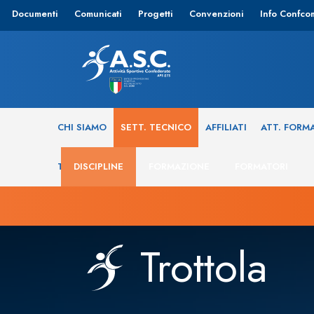
Documenti
Comunicati
Progetti
Convenzioni
Info Confco
CHI SIAMO
SETT. TECNICO
AFFILIATI
ATT. FORM
TRASPARENZA
DISCIPLINE
FORMAZIONE
FORMATORI
Trottola