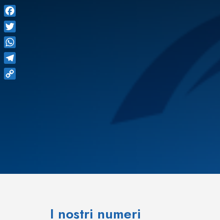
Facebook
Twitter
WhatsApp
Telegram
Copy
Link
I nostri numeri