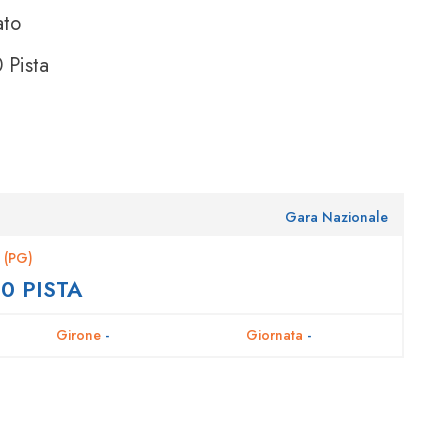
ato
 Pista
Gara Nazionale
 (PG)
0 PISTA
Girone
-
Giornata
-