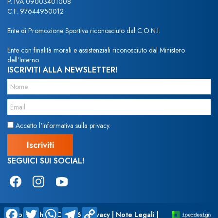
P. IVA 09003401008
C.F. 97644950012
Ente di Promozione Sportiva riconosciuto dal C.O.N.I.
Ente con finalità morali e assistenziali riconosciuto dal Ministero
dell’Interno
ISCRIVITI ALLA NEWSLETTER!
Accetto l'informativa sulla privacy.
SEGUICI SUI SOCIAL!
Facebook
Twitter
WhatsApp
Telegram
Copy
©Copyright ASC 2026 |
Privacy
|
Note Legali
|