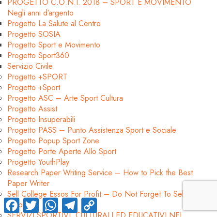
PROGETTO C.O.N.I. 2018 – SPORT E MOVIMENTO
Negli anni d’argento
Progetto La Salute al Centro
Progetto SOSIA
Progetto Sport e Movimento
Progetto Sport360
Servizio Civile
Progetto +SPORT
Progetto +Sport
Progetto ASC – Arte Sport Cultura
Progetto Assist
Progetto Insuperabili
Progetto PASS – Punto Assistenza Sport e Sociale
Progetto Popup Sport Zone
Progetto Porte Aperte Allo Sport
Progetto YouthPlay
Research Paper Writing Service – How to Pick the Best
Paper Writer
Sell College Essos For Profit – Do Not Forget To Sell Your
Facebook
Twitter
WhatsApp
Telegram
Copy
Essos!
Link
SERVIZI SPORTIVI, CULTURALI ED EDUCATIVI NEL