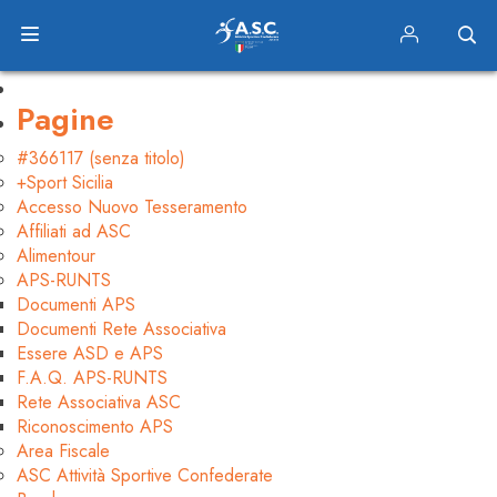
Equitazione Naturale
12-04-2016
Pagine
#366117 (senza titolo)
+Sport Sicilia
Accesso Nuovo Tesseramento
Affiliati ad ASC
Alimentour
APS-RUNTS
Documenti APS
Documenti Rete Associativa
Essere ASD e APS
F.A.Q. APS-RUNTS
Rete Associativa ASC
Riconoscimento APS
Area Fiscale
ASC Attività Sportive Confederate