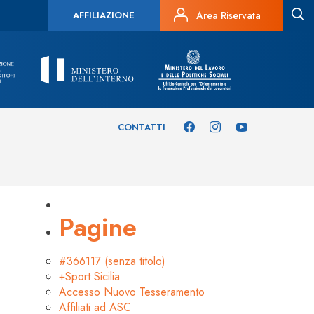
AFFILIAZIONE
Area Riservata
CONTATTI
Pagine
#366117 (senza titolo)
+Sport Sicilia
Accesso Nuovo Tesseramento
Affiliati ad ASC